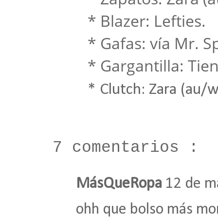
* Blazer: Lefties.
* Gafas:
vía
Mr. S
* Gargantilla: Tienda
* Clutch: Zara (au/wi
7 comentarios :
MásQueRopa
12 de m
ohh que bolso más mo