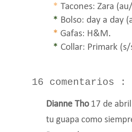
*
Tacones: Zara (au
*
Bolso: day a day (
*
Gafas: H&M.
*
Collar: Primark (s/
16 comentarios :
Dianne Tho
17 de abri
tu guapa como siempre,