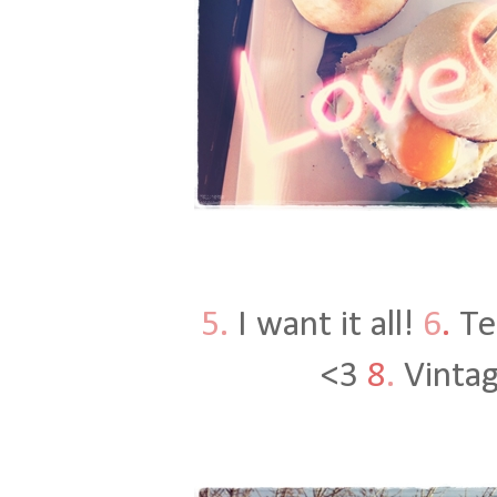
5.
I want it all!
6
.
Te
<3
8
.
Vinta