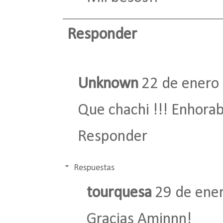
Responder
Unknown
22 de enero 
Que chachi !!! Enhora
Responder
Respuestas
tourquesa
29 de ener
Gracias Aminnn!