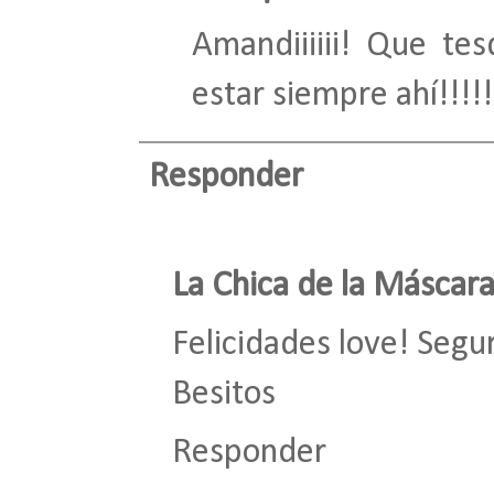
Amandiiiiii! Que tes
estar siempre ahí!!!!!
Responder
La Chica de la Máscar
Felicidades love! Segu
Besitos
Responder