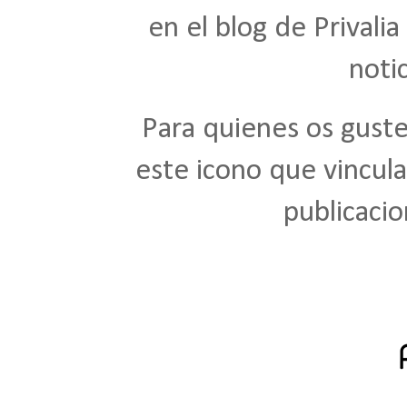
en el blog de Privalia
notic
Para quienes os guste 
este icono que vincula
publicacio