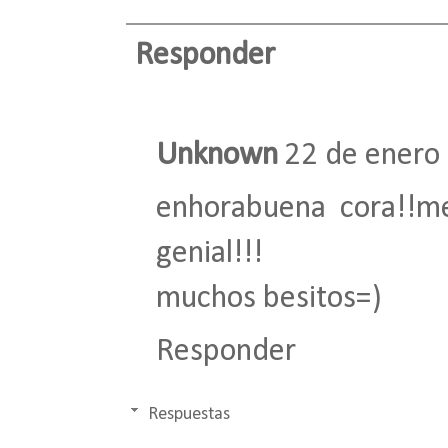
Responder
Unknown
22 de enero 
enhorabuena cora!!me
genial!!!
muchos besitos=)
Responder
Respuestas