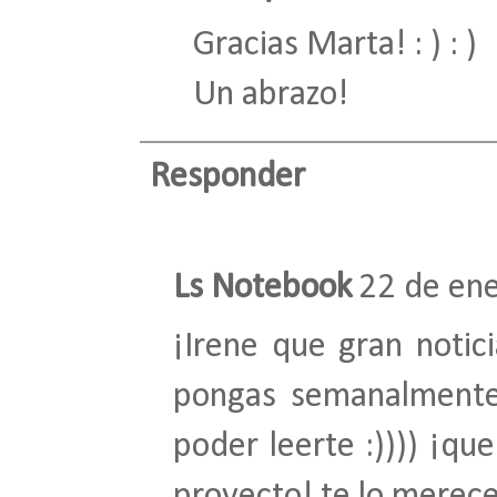
Gracias Marta! : ) : )
Un abrazo!
Responder
Ls Notebook
22 de ene
¡Irene que gran noti
pongas semanalmente 
poder leerte :)))) ¡qu
proyecto! te lo merece