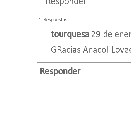
Responder
Respuestas
tourquesa
29 de ener
GRacias Anaco! Love
Responder