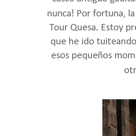
!
nunca
Por fortuna, la
Tour Quesa. Estoy pr
que he ido
tuiteand
esos pequeños mome
otr