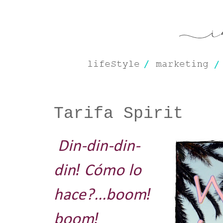
Tarifa Spirit
Din-din-din-
!
din
Cómo lo
!
hace?...boom
!
boom