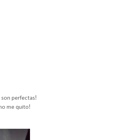
!
, son perfectas
!
no me quito