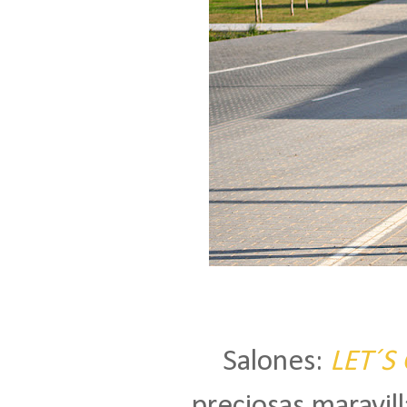
Salones:
LET´S
preciosas maravill