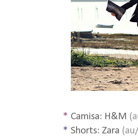
*
Camisa: H&M
(a
*
Shorts: Zara
(au