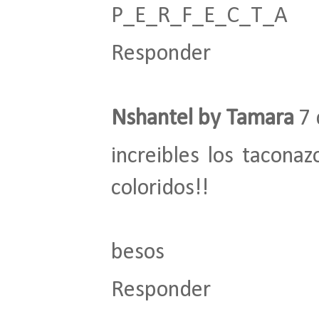
P_E_R_F_E_C_T_A
Responder
Nshantel by Tamara
7 
increibles los tacona
coloridos!!
besos
Responder