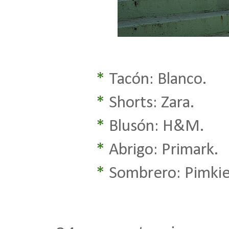
*
Tacón: Blanco.
*
Shorts: Zara.
*
Blusón: H&M.
*
Abrigo: Primark.
*
Sombrero: Pimkie