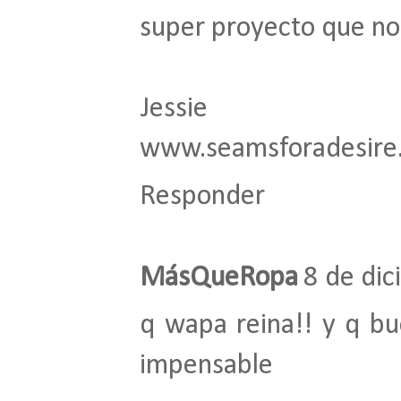
super proyecto que nos
Jessie
www.seamsforadesire
Responder
MásQueRopa
8 de dic
q wapa reina!! y q bue
impensable